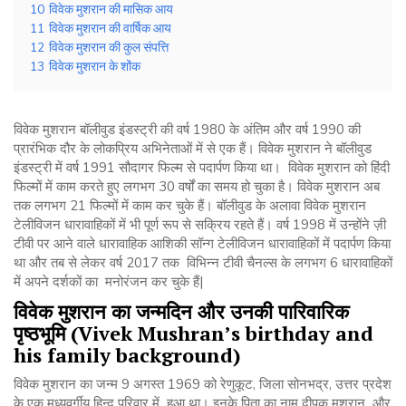
10
विवेक मुशरान की मासिक आय
11
विवेक मुशरान की वार्षिक आय
12
विवेक मुशरान की कुल संपत्ति
13
विवेक मुशरान के शोंक
विवेक मुशरान बॉलीवुड इंडस्ट्री की वर्ष 1980 के अंतिम और वर्ष 1990 की
प्रारंभिक दौर के लोकप्रिय अभिनेताओं में से एक हैं। विवेक मुशरान ने बॉलीवुड
इंडस्ट्री में वर्ष 1991 सौदागर फिल्म से पदार्पण किया था। विवेक मुशरान को हिंदी
फिल्मों में काम करते हुए लगभग 30 वर्षों का समय हो चुका है। विवेक मुशरान अब
तक लगभग 21 फिल्मों में काम कर चुके हैं। बॉलीवुड के अलावा विवेक मुशरान
टेलीविजन धारावाहिकों में भी पूर्ण रूप से सक्रिय रहते हैं। वर्ष 1998 में उन्होंने ज़ी
टीवी पर आने वाले धारावाहिक आशिकी सॉन्ग टेलीविजन धारावाहिकों में पदार्पण किया
था और तब से लेकर वर्ष 2017 तक विभिन्न टीवी चैनल्स के लगभग 6 धारावाहिकों
में अपने दर्शकों का मनोरंजन कर चुके हैं|
विवेक
मुशरान
का
जन्मदिन
और
उनकी
पारिवारिक
पृष्ठभूमि
(Vivek Mushran’s birthday and
his family background)
विवेक मुशरान का जन्म 9 अगस्त 1969 को रेणुकूट, जिला सोनभद्र, उत्तर प्रदेश
के एक मध्यवर्गीय हिन्दू परिवार में हुआ था। इनके पिता का नाम दीपक मुशरान और