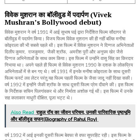
विवेक
मुशरान
का
बॉलीवुड
में
पदार्पण
(Vivek
Mushran’s Bollywood debut)
विवेक मुशरान ने वर्ष 1991 में आई सुभाष घई द्वारा निर्देशित फिल्म सौदागर से
बॉलीवुड में पदार्पण किया। विजय फिल्म विवेक मुशरान की ही नहीं बल्कि मनीषा
कोइराला की भी सबसे पहले थी। इस फिल्म में विवेक मुशरान ने दिग्गज अभिनेताओं
दिलीप कुमार, राजकुमार, जैकी श्रॉफ, अमरीश पुरी और अनुपम खेर जैसे
दिग्गज अभिनेताओं के साथ काम किया। इस फिल्म में उन्होंने वासु सिंह का किरदार
निभाया था। अपने पहले ही फिल्म से विवेक मुशरान 1990 के दशक के लोकप्रिय
अभिनेताओं में से बन गए थे। वर्ष 1991 में इनके मनीषा कोइराला के साथ दूसरी
फिल्म फर्स्ट लव लेटर परंतु यह फिल्म पहली फिल्म के जैसा जादू नहीं दिखा सकी।
वर्ष 1992 में इन्होंने जैकी श्रॉफ के साथ दूसरी फिल्म प्रेम दीवाने की। इस फिल्म
के निर्देशक सचिन पिलगांवकर थे और निर्माता अशोक गई थी। इस फिल्म में उनके
सह कलाकार माधुरी दीक्षित, पूजा भट्ट थे।
Also Read
राहुल रॉय का जीवन परिचय, उनकी पारिवारिक पृष्ठभूमि
और बॉलीवुड सफर(Biography of Rahul Roy)
वर्ष 1992 में आई इनकी दूसरी फिल्म बेवफा से वफा सुपरहिट रही। इस फिल्म के