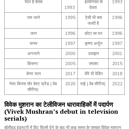
दिल है बेताब
इंसानियत के
1993
1993
देवता
राम जाने
1995
ऐसी भी क्या
1996
जल्दी है
जान
1996
छोटा सा घर
1996
सनम
1997
कृष्णा अर्जुन
1997
अनजाने
2000
उलझन
2001
किसना
2005
तमाशा
2015
बेगम जान
2017
वीरे दी वेडिंग
2018
नेवर किस्स योर बेस्ट फ्रेंड ( वेब
2020
माई ( वेब सीरीज)
2022
सीरीज)
विवेक
मुशरान
का
टेलीविजन
धारावाहिकों
में
पदार्पण
(Vivek Mushran’s debut in television
serials)
बॉलीवुड इंडस्ट्री में हिट फिल्में देने के बाद भी कुछ समय के पश्चात विवेक मुशरान