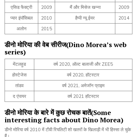
एसिड फैक्ट्री
2009
मैं और मिसेज खन्ना
2009
प्यार इंपॉसिबल
2010
हैप्पी न्यू ईयर
2014
अलोन
2015
डीनो
मोरिया
की
वेब
सीरीज
(Dino Morea’s web
series)
मेंटलहुड
वर्ष 2020, ऑल्ट बालाजी और ZEE5
होस्टेजेस
वर्ष 2020, हॉटस्टार
तांडव
वर्ष 2021, अमेजॉन प्राइम
द एंपायर
वर्ष 2021 हॉटस्टार
डीनो
मोरिया
के
बारे
में
कुछ
रोचक
बातें
(Some
interesting facts about Dino Morea)
डीनो मोरिया वर्ष 2010 में टीवी रियलिटी शो खतरों के खिलाड़ी में भी हिस्सा ले चुके
हैं।