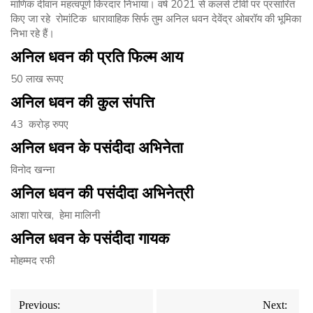
माणिक दीवान महत्वपूर्ण किरदार निभाया। वर्ष 2021 से कलर्स टीवी पर प्रसारित
किए जा रहे रोमांटिक धारावाहिक सिर्फ तुम अनिल धवन देवेंद्र ओबरॉय की भूमिका
निभा रहे हैं।
अनिल
धवन
की
प्रति
फिल्म
आय
50 लाख रूपए
अनिल
धवन
की
कुल
संपत्ति
43 करोड़ रुपए
अनिल
धवन
के
पसंदीदा
अभिनेता
विनोद खन्ना
अनिल
धवन
की
पसंदीदा
अभिनेत्री
आशा पारेख, हेमा मालिनी
अनिल
धवन
के
पसंदीदा
गायक
मोहम्मद रफी
Post
Previous:
Next: