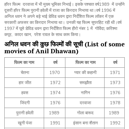
हॉरर फिल्म दरवाजा में भी मुख्य भूमिका निभाई। इसके पश्चात वर्ष1989 में उन्होंने
दूसरी हॉरर फिल्म पुरानी हवेली में राजा का किरदार निभाया था।वर्ष 1996 में
अनिल धवन ने अपने बड़े भाई डेविड धवन द्वारा निर्देशित फिल्म लॉकर में एक
सरकारी अफसर का किरदार निभाया था। उनकी यह फिल्म सुपरहिट रही थी।वर्ष
1997 में घूमे डेविड धवन द्वारा निर्देशित फिल्म हीरो नंबर 1 में गोविंदा, करिश्मा
कपूर, कादर खान, परेश रावल के साथ काम किया।
अनिल
धवन
की
कुछ
फिल्मों
की
सूची
(List of some
movies of Anil Dhawan)
फिल्म
का
नाम
वर्ष
फिल्म
का
नाम
वर्ष
चेतना
1970
प्यार की कहानी
1971
हार जीत
1972
समझौता
1973
हवस
1974
नागिन
1976
जिंदगी
1976
दरवाजा
1978
पुरानी हवेली
1989
गोला बारूद
1989
खूनी पंजा
1991
इंसान बना शैतान
1992